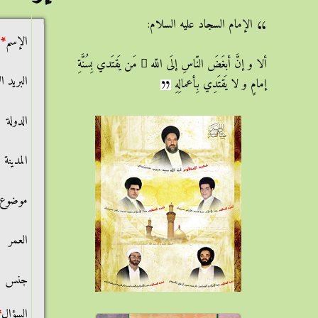
الإمام السجاد عليه السلام:
الإسم
*
ألا و إنَّ أبغَضَ النّاسِ إلَى اللّه ِ مَن يَقتَدي بِسُنَّةِ
البريد ا
إمامٍ و لا يَقتَدِي بِأعمالِهِ
الدولة
المدينة
موضوع ا
العمر
جنس
السؤال
*