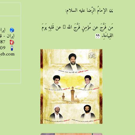
الإمامُ الرِّضا عليه السلام:
مَن فَرَّجَ عن مُؤمِنٍ فَرَّجَ اللّه ُ عن قَلبِهِ يَومَ
ایران 
القِيامَةِ.
ایران - قم المقدس
87
09
eb.com/
ارسال