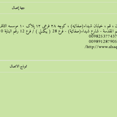
جهة إتصال
، قم ، خیابان شهداء(صفائیه) ، کوچه ۲۸ فرعی ۱۲ پلاک ۱۰ موسسه الثاقب
ة - شارع شهداء(صفائیة) - فرع 28 ( بيگدلي ) / فرع 12 رقم البناية 10 - مؤسسة الثاقب
009825377437
009891287905
http://www.alsaq
نموذج الاتصال
 بريد الكتروني
*
حقل مطلوب