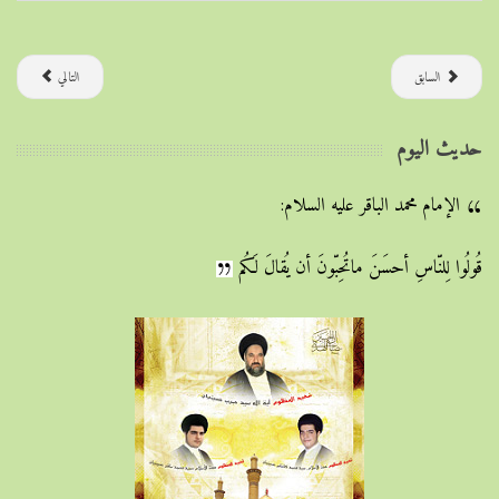
السابق
التالي
حديث اليوم
الإمام محمد الباقر عليه السلام:
قُولُوا لِلنّاسِ أحسَنَ ماتُحِبّونَ أن يُقالَ لَكُم