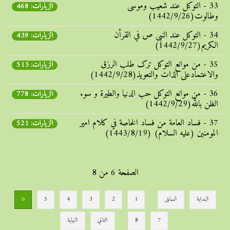
33 - التوکل عند شعیب وموسی
الزيارات: 468
وطالوت(1442/9/26)
34 - التوکل عند النبی ص في القرأن
الزيارات: 439
الکریم(1442/9/27)
35 - من موانع التوکل ترک طلب الرزق
الزيارات: 513
والاعتمادعلی الذات والتعویذ(1442/9/28)
36 - من موانع التوکل حب الدنیا والطیرة و سوء
الزيارات: 778
الظن بالله(1442/9/29)
37 - فساد العامة من فساد الخاصة في کلام امیر
الزيارات: 521
المومنین (علیه السلام) (1443/8/19)
الصفحة 6 من 8
البداية
السابق
1
2
3
4
5
6
7
8
التالي
النهاية