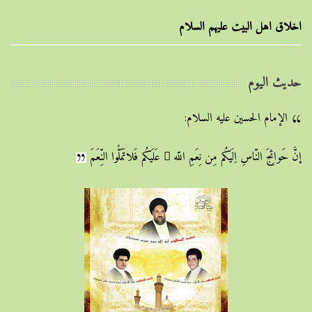
اخلاق اهل البیت علیهم السلام
حديث اليوم
الإمام الحسين عليه السلام:
إنَّ حَوائِجَ النّاسِ اِلَيكُم مِن نِعَمِ اللّه ِ عَلَيكُم فَلاتَمَلُّوا النِّعَمَ