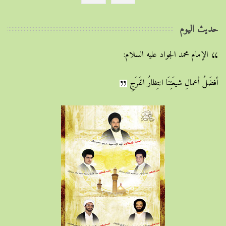
حديث اليوم
الإمام محمد الجواد عليه السلام:
أفضَلُ أعمالِ شيعَتِنَا انتِظارُ الفَرَجِ