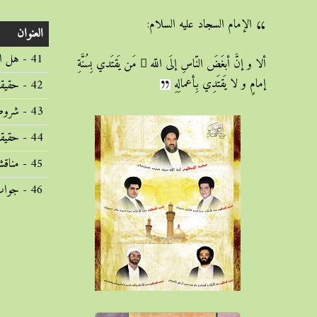
الإمام السجاد عليه السلام:
العنوان
41 - هل الدلالة تابعة للارادة اولا (1438/4/9)
ألا و إنَّ أبغَضَ النّاسِ إلَى اللّه ِ مَن يَقتَدي بِسُنَّةِ
إمامٍ و لا يَقتَدِي بِأعمالِهِ
42 - حقیقة الاستعمال و المسالک قی تفسیرها (1438/4/11)
43 - شروط الاستعمال (1438/4/12)
44 - حقیقة الاشتراک و الاقوال فیها (1438/4/14)
45 - مناقشة ضرورة الاشتراک فی الوضع (1438/4/15)
46 - جواب السید الخوئی عن ضرورة الاشتراک ورده (1438/4/16)