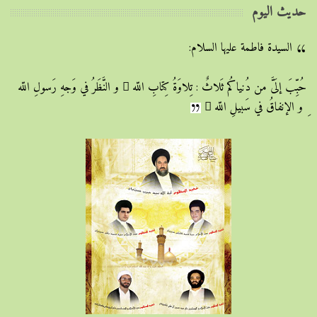
حديث اليوم
السيدة فاطمة عليها السلام:
حُبِّبَ إلَىَّ من دُنياكُم ثَلاثٌ : تِلاوَةُ كِتابِ اللّه ِ و النَّظَرُ في وَجهِ رَسولِ اللّه
ِ و الإنفاقُ في سَبيلِ اللّه ِ