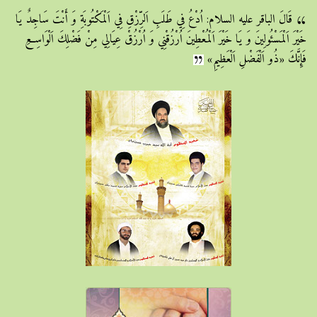
قَالَ الباقر علیه السلام: اُدْعُ فِي طَلَبِ اَلرِّزْقِ فِي اَلْمَكْتُوبَةِ وَ أَنْتَ سَاجِدٌ يَا
خَيْرَ اَلْمَسْئُولِينَ وَ يَا خَيْرَ اَلْمُعْطِينَ اُرْزُقْنِي وَ اُرْزُقْ عِيَالِي مِنْ فَضْلِكَ اَلْوَاسِعِ
فَإِنَّكَ «ذُو اَلْفَضْلِ اَلْعَظِيمِ»