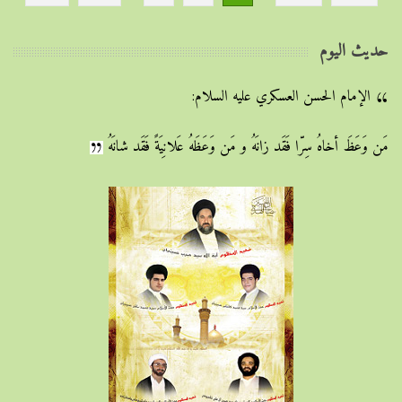
حديث اليوم
الإمام الحسن العسكري عليه السلام:
مَن وَعَظَ أخاهُ سِرّا فَقَد زانَهُ و مَن وَعَظَهُ عَلانِيَةً فَقَد شانَهُ