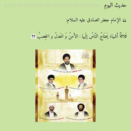
حديث اليوم
الإمام جعفر الصادق عليه السلام:
ثَلاثَةُ أشياءَ يَحتَاجُ النّاسُ إلَيها : الأمنُ وَ العَدلُ و الخِصبُ