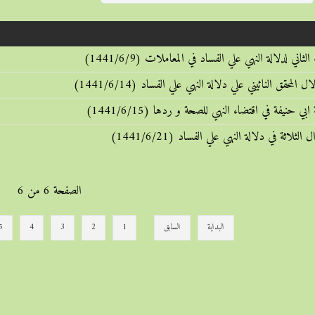
الصفحة 6 من 6
البداية
السابق
1
2
3
4
5