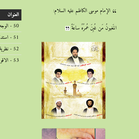
الإمام موسى الكاظم عليه السلام:
العنوان
50 - الوجه الثاني لدلالة النهي علي الفساد في المعاملات (1441/6/9)
المَغبونُ مَن غُبِنَ عُمرُهُ ساعَةً
51 - استدلال المحقق النائيني علي دلالة النهي علي الفساد (1441/6/14)
52 - نظرية ابي حنيفة في اقتضاء النهي للصحة و ردها (1441/6/15)
53 - الاقوال الثلاثة في دلالة النهي علي الفساد (1441/6/21)