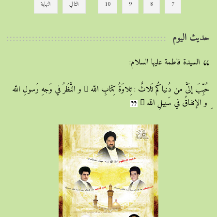
7
8
9
10
التالي
النهاية
حديث اليوم
السيدة فاطمة عليها السلام:
حُبِّبَ إلَىَّ من دُنياكُم ثَلاثٌ : تِلاوَةُ كِتابِ اللّه ِ و النَّظَرُ في وَجهِ رَسولِ اللّه
ِ و الإنفاقُ في سَبيلِ اللّه ِ