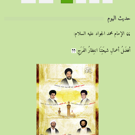
حديث اليوم
الإمام محمد الجواد عليه السلام:
أفضَلُ أعمالِ شيعَتِنَا انتِظارُ الفَرَجِ