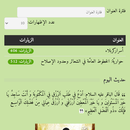
فلترة العنوان
عدد الإظهارات:
العنوان
الزيارات
أسراركربلاء
الزيارات: 606
حواريّة: الخطوط العامّة في الشعائر وحدود الإصلاح
الزيارات: 512
حديث اليوم
قَالَ الباقر علیه السلام: اُدْعُ فِي طَلَبِ اَلرِّزْقِ فِي اَلْمَكْتُوبَةِ وَ أَنْتَ سَاجِدٌ يَا
خَيْرَ اَلْمَسْئُولِينَ وَ يَا خَيْرَ اَلْمُعْطِينَ اُرْزُقْنِي وَ اُرْزُقْ عِيَالِي مِنْ فَضْلِكَ اَلْوَاسِعِ
فَإِنَّكَ «ذُو اَلْفَضْلِ اَلْعَظِيمِ»