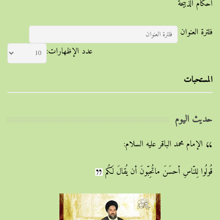
أحکام الذبیحة
فلترة العنوان
عدد الإظهارات:
المستحبات
حديث اليوم
الإمام محمد الباقر عليه السلام:
قُولُوا لِلنّاسِ أحسَنَ ماتُحِبّونَ أن يُقالَ لَكُم