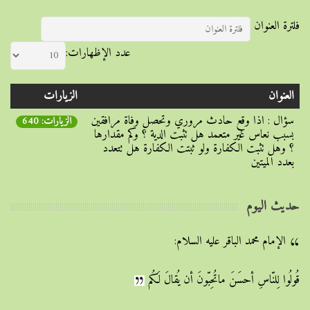
فلترة العنوان
عدد الإظهارات:
العنوان
الزيارات
سؤال : اذا وقع حادث مروري وتحصل وفاة مرافقين
الزيارات: 640
بسبب نعاس غير متعمد هل تثبت الدية ؟ وكم مقدارها
؟ وهل تثبت الكفارة ولو ثبتت الكفارة هل تتعدد
بعدد الميتين
حديث اليوم
الإمام محمد الباقر عليه السلام:
قُولُوا لِلنّاسِ أحسَنَ ماتُحِبّونَ أن يُقالَ لَكُم