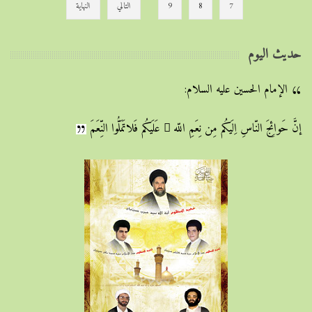
7
8
9
التالي
النهاية
حديث اليوم
الإمام الحسين عليه السلام:
إنَّ حَوائِجَ النّاسِ اِلَيكُم مِن نِعَمِ اللّه ِ عَلَيكُم فَلاتَمَلُّوا النِّعَمَ