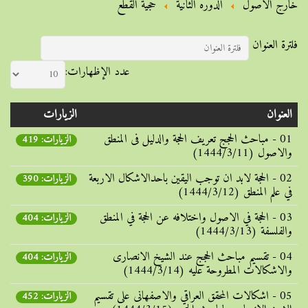
خارج الأصول
الدوره الثانية
حجیة القطع
فلترة العنوان
عدد الإظهارات:
العنوان
الزيارات
01 - مباحث الحجج تعریف الحجة والدلیل فی المنطق
الزيارات: 419
والاصول (1444/3/11)
02 - الحجة لابد ان توجب الیقین باحدالاشکال الاربعة
الزيارات: 390
في علم المنطق (1444/3/12)
03 - الحجة في الاصول واختلافه عن الحجة في المنطق
الزيارات: 404
والفلسفة (1444/3/13)
04 - تقسیم مباحث الحجج عند الشیخ الانصاری
الزيارات: 404
والاشکالات المطروحة علیه (1444/3/14)
05 - اشکالات المحقق العراقي والاصفهانی علی تقسیم
الزيارات: 452