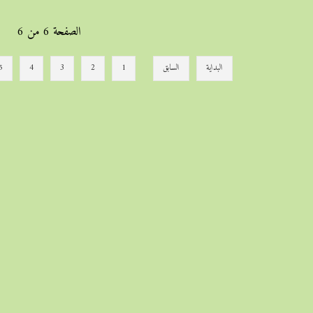
الصفحة 6 من 6
البداية
السابق
1
2
3
4
5