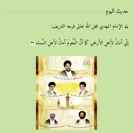
حديث اليوم
الإمام المهدي عجل الله تعالى فرجه الشريف:
إنّي أمانٌ لأِهلِ الأرضِ كَما أنَّ النُّجُومَ أمانٌ لأِهلِ السَّماءِ